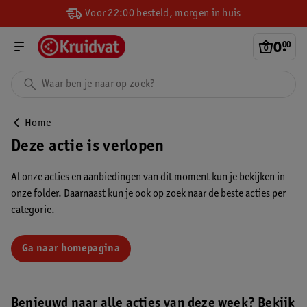
Voor 22:00 besteld, morgen in huis
0
.
00
Home
Deze actie is verlopen
Al onze acties en aanbiedingen van dit moment kun je bekijken in
onze folder. Daarnaast kun je ook op zoek naar de beste acties per
categorie.
Ga naar homepagina
Benieuwd naar alle acties van deze week? Bekijk