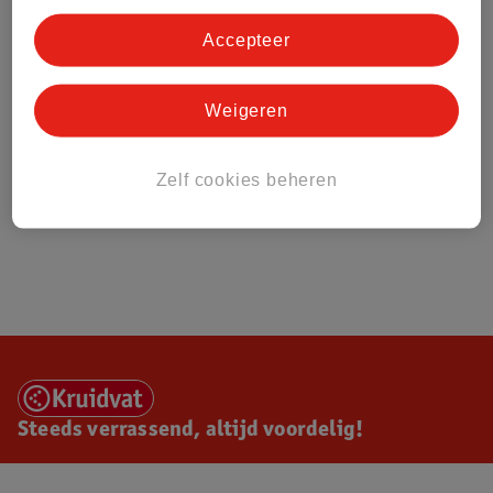
Accepteer
Weigeren
Zelf cookies beheren
Steeds verrassend, altijd voordelig!