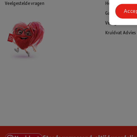
Veelgestelde vragen
Herroepen & re
Acce
Garantie
Veiligheidswaa
Kruidvat Advies