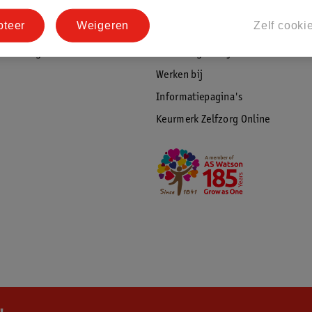
tourneren
Duurzaamheid
pteer
Weigeren
Zelf cooki
Social Media
rschuwingen
Kinderdagverblijfservice
Werken bij
Informatiepagina's
Keurmerk Zelfzorg Online