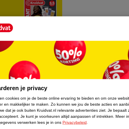
rvice
Over Kruidvat
agen
Over Kruidvat
rderen je privacy
Verkopen via Kruidvat
ken cookies om je de beste online ervaring te bieden en om onze websi
er en makkelijker te maken.
Zo kunnen we jou de beste acties en aanb
eren
Pers
e dat je ook buiten Kruidvat.nl relevante advertenties ziet.
Je bepaalt 
Winkelformule
accepteert.
Je kunt je voorkeuren altijd aanpassen of intrekken.
Meer in
gegevens verwerken lees je in ons
Privacybeleid
.
do
Bedrijfsgegevens