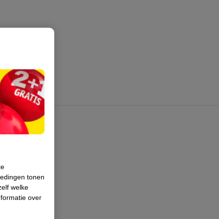
te
iedingen tonen
zelf welke
formatie over