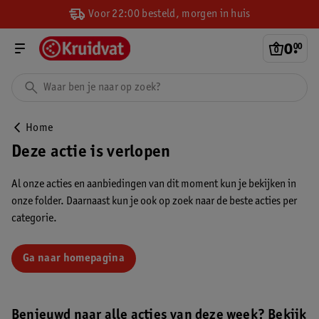
Voor 22:00 besteld, morgen in huis
0
.
00
Home
Deze actie is verlopen
Al onze acties en aanbiedingen van dit moment kun je bekijken in
onze folder. Daarnaast kun je ook op zoek naar de beste acties per
categorie.
Ga naar homepagina
Benieuwd naar alle acties van deze week? Bekijk