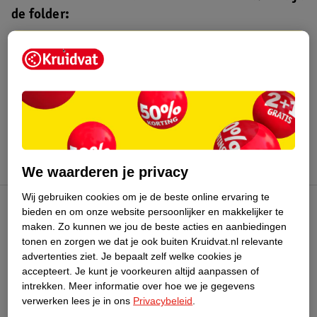
de folder:
Kruidvat folder
Geldig van maandag 3 t/m zondag 16
augustus 2026.
Bekijk folder
We waarderen je privacy
Wij gebruiken cookies om je de beste online ervaring te
bieden en om onze website persoonlijker en makkelijker te
Kruidvat Club
maken.
Zo kunnen we jou de beste acties en aanbiedingen
tonen en zorgen we dat je ook buiten Kruidvat.nl relevante
advertenties ziet.
Je bepaalt zelf welke cookies je
Klantenservice
accepteert.
Je kunt je voorkeuren altijd aanpassen of
intrekken.
Meer informatie over hoe we je gegevens
Over Kruidvat
verwerken lees je in ons
Privacybeleid
.