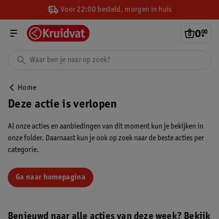
Voor 22:00 besteld, morgen in huis
0
.
00
Home
Deze actie is verlopen
Al onze acties en aanbiedingen van dit moment kun je bekijken in
onze folder. Daarnaast kun je ook op zoek naar de beste acties per
categorie.
Ga naar homepagina
Benieuwd naar alle acties van deze week? Bekijk