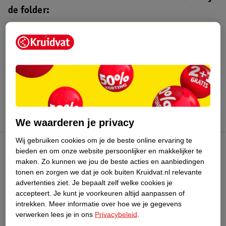
de folder:
Kruidvat folder
Geldig van maandag 3 t/m zondag 16
augustus 2026.
Bekijk folder
We waarderen je privacy
Wij gebruiken cookies om je de beste online ervaring te
bieden en om onze website persoonlijker en makkelijker te
Kruidvat Club
maken.
Zo kunnen we jou de beste acties en aanbiedingen
tonen en zorgen we dat je ook buiten Kruidvat.nl relevante
advertenties ziet.
Je bepaalt zelf welke cookies je
Klantenservice
accepteert.
Je kunt je voorkeuren altijd aanpassen of
intrekken.
Meer informatie over hoe we je gegevens
Over Kruidvat
verwerken lees je in ons
Privacybeleid
.