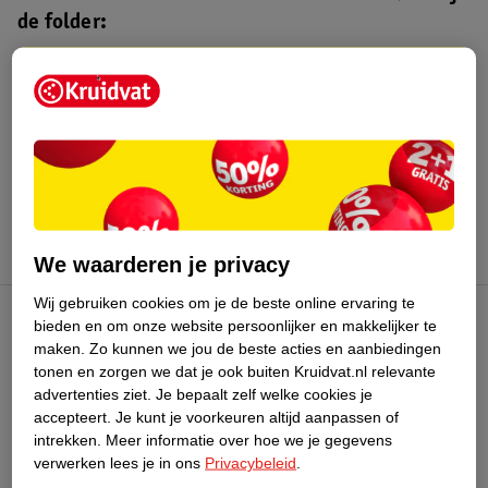
de folder:
Kruidvat folder
Geldig van maandag 10 t/m zondag 16
augustus 2026.
Bekijk folder
We waarderen je privacy
Wij gebruiken cookies om je de beste online ervaring te
bieden en om onze website persoonlijker en makkelijker te
Kruidvat Club
maken.
Zo kunnen we jou de beste acties en aanbiedingen
tonen en zorgen we dat je ook buiten Kruidvat.nl relevante
advertenties ziet.
Je bepaalt zelf welke cookies je
Klantenservice
accepteert.
Je kunt je voorkeuren altijd aanpassen of
intrekken.
Meer informatie over hoe we je gegevens
Over Kruidvat
verwerken lees je in ons
Privacybeleid
.