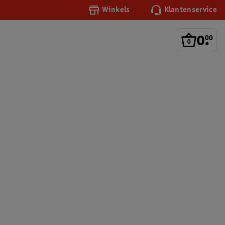
Winkels
Klantenservice
0
.
00