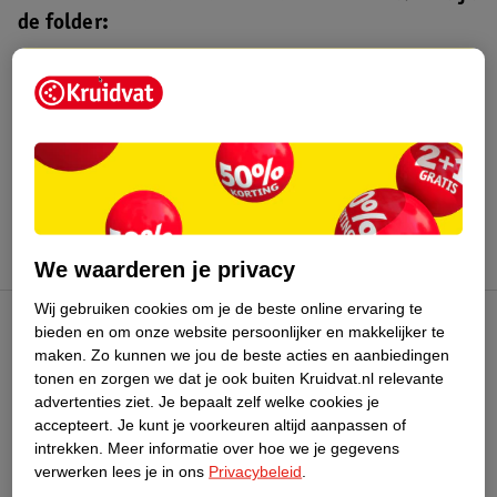
de folder:
Kruidvat folder
Geldig van maandag 3 t/m zondag 16
augustus 2026.
Bekijk folder
We waarderen je privacy
Wij gebruiken cookies om je de beste online ervaring te
bieden en om onze website persoonlijker en makkelijker te
Kruidvat Club
maken.
Zo kunnen we jou de beste acties en aanbiedingen
tonen en zorgen we dat je ook buiten Kruidvat.nl relevante
advertenties ziet.
Je bepaalt zelf welke cookies je
Klantenservice
accepteert.
Je kunt je voorkeuren altijd aanpassen of
intrekken.
Meer informatie over hoe we je gegevens
Over Kruidvat
verwerken lees je in ons
Privacybeleid
.