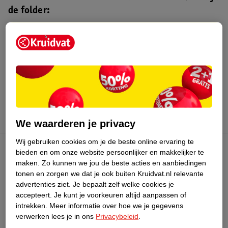
de folder:
Kruidvat folder
Geldig van maandag 3 t/m zondag 16
augustus 2026.
Bekijk folder
We waarderen je privacy
Wij gebruiken cookies om je de beste online ervaring te
bieden en om onze website persoonlijker en makkelijker te
Kruidvat Club
maken.
Zo kunnen we jou de beste acties en aanbiedingen
tonen en zorgen we dat je ook buiten Kruidvat.nl relevante
advertenties ziet.
Je bepaalt zelf welke cookies je
Klantenservice
accepteert.
Je kunt je voorkeuren altijd aanpassen of
intrekken.
Meer informatie over hoe we je gegevens
Over Kruidvat
verwerken lees je in ons
Privacybeleid
.