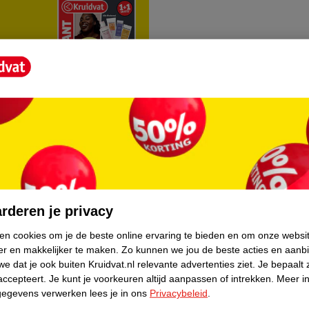
rvice
Over Kruidvat
agen
Over Kruidvat
rderen je privacy
Verkopen via Kruidvat
ken cookies om je de beste online ervaring te bieden en om onze websi
er en makkelijker te maken.
Zo kunnen we jou de beste acties en aanb
eren
Pers
e dat je ook buiten Kruidvat.nl relevante advertenties ziet.
Je bepaalt 
Winkelformule
accepteert.
Je kunt je voorkeuren altijd aanpassen of intrekken.
Meer in
gegevens verwerken lees je in ons
Privacybeleid
.
do
Bedrijfsgegevens