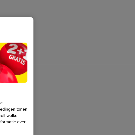
te
iedingen tonen
zelf welke
formatie over