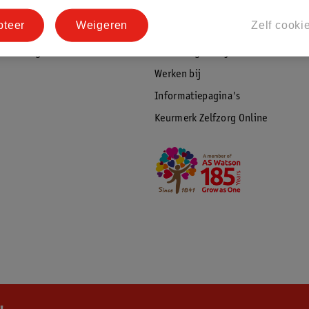
tourneren
Duurzaamheid
pteer
Weigeren
Zelf cooki
Social Media
rschuwingen
Kinderdagverblijfservice
Werken bij
Informatiepagina's
Keurmerk Zelfzorg Online