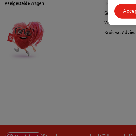
Veelgestelde vragen
Herroepen & re
Acce
Garantie
Veiligheidswaa
Kruidvat Advies