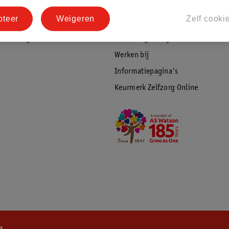
tourneren
Duurzaamheid
pteer
Weigeren
Zelf cooki
Social Media
rschuwingen
Kinderdagverblijfservice
Werken bij
Informatiepagina's
Keurmerk Zelfzorg Online