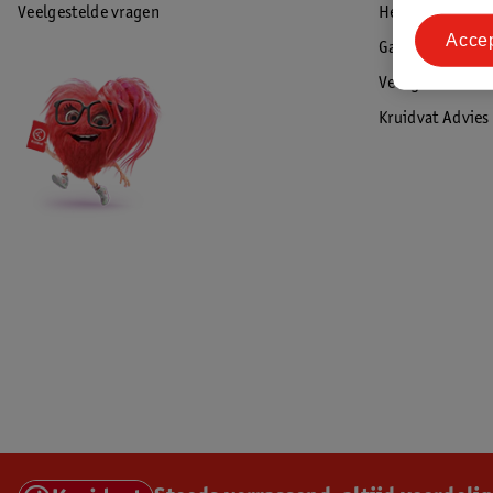
Veelgestelde vragen
Herroepen & re
Acce
Garantie
Veiligheidswaa
Kruidvat Advies