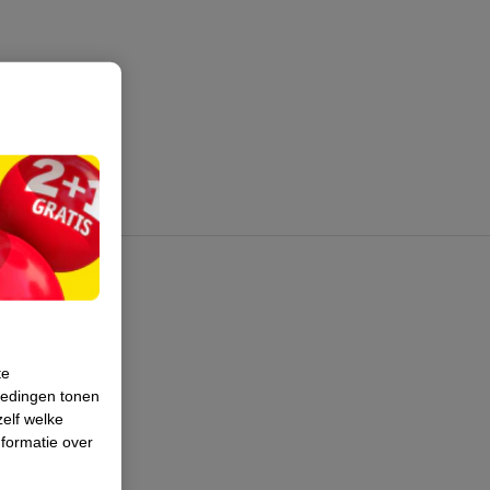
te
iedingen tonen
zelf welke
formatie over