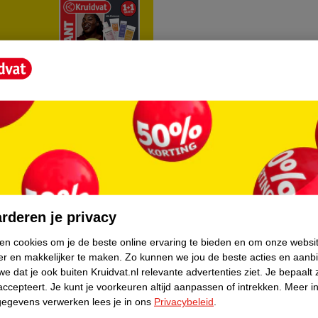
rvice
Over Kruidvat
agen
Over Kruidvat
rderen je privacy
Verkopen via Kruidvat
ken cookies om je de beste online ervaring te bieden en om onze websi
er en makkelijker te maken.
Zo kunnen we jou de beste acties en aanb
eren
Pers
e dat je ook buiten Kruidvat.nl relevante advertenties ziet.
Je bepaalt 
Winkelformule
accepteert.
Je kunt je voorkeuren altijd aanpassen of intrekken.
Meer in
gegevens verwerken lees je in ons
Privacybeleid
.
do
Bedrijfsgegevens