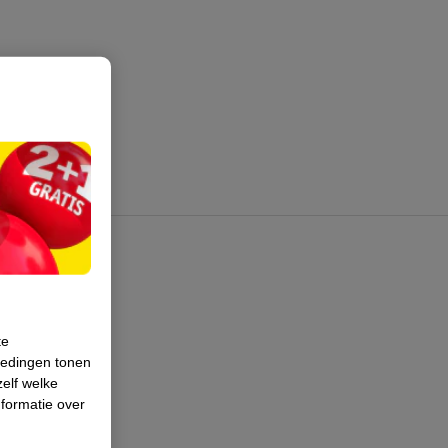
te
iedingen tonen
zelf welke
formatie over