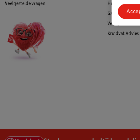
Veelgestelde vragen
Herroepen & re
Acce
Garantie
Veiligheidswaa
Kruidvat Advies