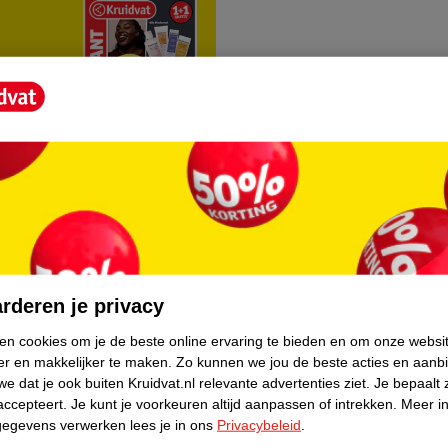
rvice
Over Kruidvat
agen
Over Kruidvat
rderen je privacy
Verkopen via Kruidvat
ken cookies om je de beste online ervaring te bieden en om onze websi
er en makkelijker te maken.
Zo kunnen we jou de beste acties en aanb
eren
Pers
e dat je ook buiten Kruidvat.nl relevante advertenties ziet.
Je bepaalt 
Winkelformule
accepteert.
Je kunt je voorkeuren altijd aanpassen of intrekken.
Meer in
gegevens verwerken lees je in ons
Privacybeleid
.
do
Bedrijfsgegevens