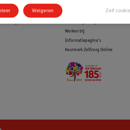
tourneren
Duurzaamheid
pteer
Weigeren
Zelf cooki
Social Media
rschuwingen
Kinderdagverblijfservice
Werken bij
Informatiepagina's
Keurmerk Zelfzorg Online