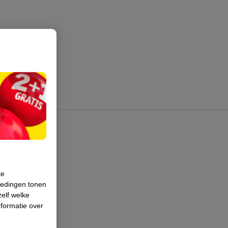
te
iedingen tonen
zelf welke
formatie over