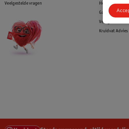
Veelgestelde vragen
Herroepen & re
Acce
Garantie
Veiligheidswaa
Kruidvat Advies