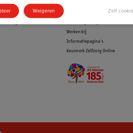
tourneren
Duurzaamheid
pteer
Weigeren
Zelf cooki
Social Media
rschuwingen
Kinderdagverblijfservice
Werken bij
Informatiepagina's
Keurmerk Zelfzorg Online