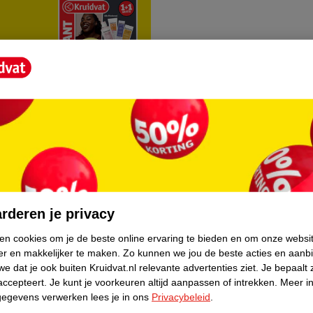
rvice
Over Kruidvat
agen
Over Kruidvat
rderen je privacy
Verkopen via Kruidvat
ken cookies om je de beste online ervaring te bieden en om onze websi
er en makkelijker te maken.
Zo kunnen we jou de beste acties en aanb
eren
Pers
e dat je ook buiten Kruidvat.nl relevante advertenties ziet.
Je bepaalt 
Winkelformule
accepteert.
Je kunt je voorkeuren altijd aanpassen of intrekken.
Meer in
gegevens verwerken lees je in ons
Privacybeleid
.
do
Bedrijfsgegevens