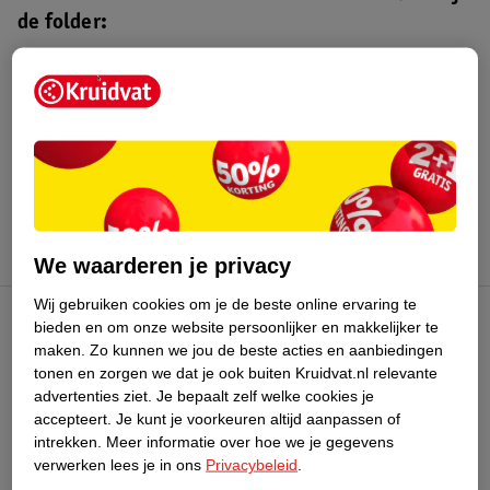
de folder:
Kruidvat folder
Geldig van maandag 3 t/m zondag 16
augustus 2026.
Bekijk folder
We waarderen je privacy
Wij gebruiken cookies om je de beste online ervaring te
bieden en om onze website persoonlijker en makkelijker te
Kruidvat Club
maken.
Zo kunnen we jou de beste acties en aanbiedingen
tonen en zorgen we dat je ook buiten Kruidvat.nl relevante
advertenties ziet.
Je bepaalt zelf welke cookies je
Klantenservice
accepteert.
Je kunt je voorkeuren altijd aanpassen of
intrekken.
Meer informatie over hoe we je gegevens
Over Kruidvat
verwerken lees je in ons
Privacybeleid
.