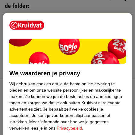
de folder:
Kruidvat folder
Geldig van maandag 3 t/m zondag 16
augustus 2026.
Bekijk folder
We waarderen je privacy
Wij gebruiken cookies om je de beste online ervaring te
bieden en om onze website persoonlijker en makkelijker te
Kruidvat Club
maken.
Zo kunnen we jou de beste acties en aanbiedingen
tonen en zorgen we dat je ook buiten Kruidvat.nl relevante
advertenties ziet.
Je bepaalt zelf welke cookies je
Klantenservice
accepteert.
Je kunt je voorkeuren altijd aanpassen of
intrekken.
Meer informatie over hoe we je gegevens
Over Kruidvat
verwerken lees je in ons
Privacybeleid
.