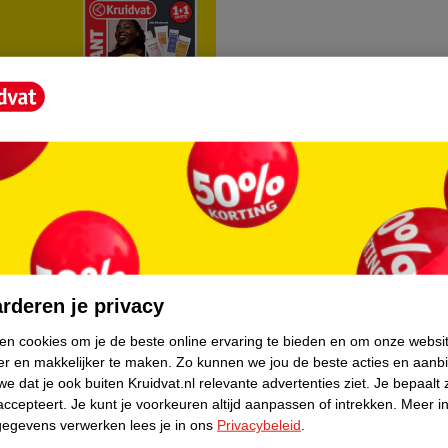
rvice
Over Kruidvat
agen
Over Kruidvat
rderen je privacy
Verkopen via Kruidvat
ken cookies om je de beste online ervaring te bieden en om onze websi
er en makkelijker te maken.
Zo kunnen we jou de beste acties en aanb
eren
Pers
e dat je ook buiten Kruidvat.nl relevante advertenties ziet.
Je bepaalt 
Winkelformule
accepteert.
Je kunt je voorkeuren altijd aanpassen of intrekken.
Meer in
gegevens verwerken lees je in ons
Privacybeleid
.
do
Bedrijfsgegevens