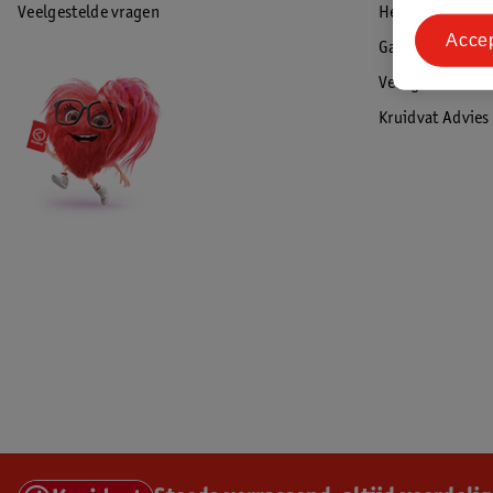
Veelgestelde vragen
Herroepen & re
Acce
Garantie
Veiligheidswaa
Kruidvat Advies