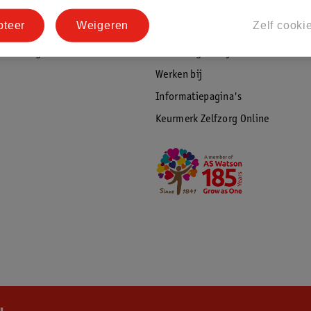
tourneren
Duurzaamheid
pteer
Weigeren
Zelf cooki
Social Media
rschuwingen
Kinderdagverblijfservice
Werken bij
Informatiepagina's
Keurmerk Zelfzorg Online