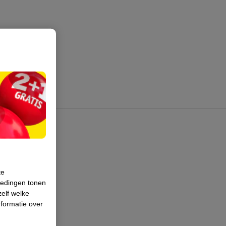
te
iedingen tonen
zelf welke
formatie over