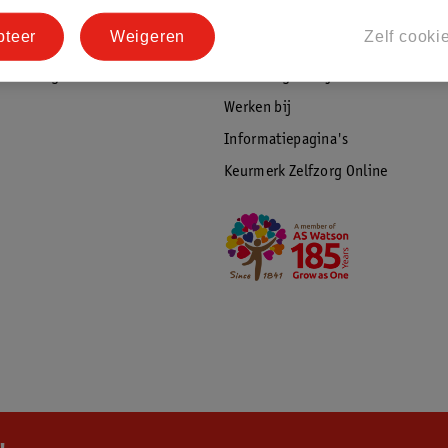
tourneren
Duurzaamheid
pteer
Weigeren
Zelf cooki
Social Media
rschuwingen
Kinderdagverblijfservice
Werken bij
Informatiepagina's
Keurmerk Zelfzorg Online