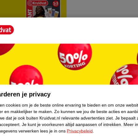
rvice
Over Kruidvat
agen
Over Kruidvat
rderen je privacy
Verkopen via Kruidvat
ken cookies om je de beste online ervaring te bieden en om onze websi
er en makkelijker te maken.
Zo kunnen we jou de beste acties en aanb
eren
Pers
e dat je ook buiten Kruidvat.nl relevante advertenties ziet.
Je bepaalt 
Winkelformule
accepteert.
Je kunt je voorkeuren altijd aanpassen of intrekken.
Meer in
gegevens verwerken lees je in ons
Privacybeleid
.
do
Bedrijfsgegevens