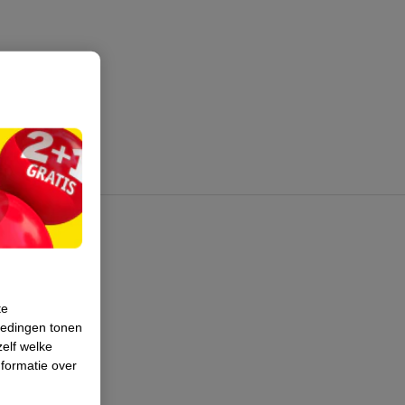
te
iedingen tonen
zelf welke
formatie over