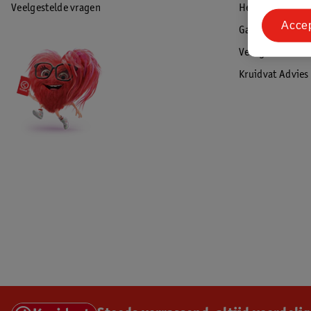
Veelgestelde vragen
Herroepen & re
Acce
Garantie
Veiligheidswaa
Kruidvat Advies