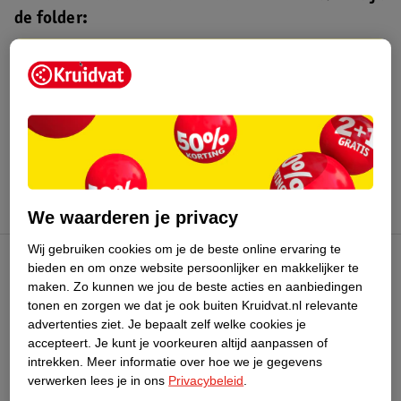
de folder:
Kruidvat folder
Geldig van maandag 3 t/m zondag 16
augustus 2026.
Bekijk folder
We waarderen je privacy
Wij gebruiken cookies om je de beste online ervaring te
bieden en om onze website persoonlijker en makkelijker te
Kruidvat Club
maken.
Zo kunnen we jou de beste acties en aanbiedingen
tonen en zorgen we dat je ook buiten Kruidvat.nl relevante
advertenties ziet.
Je bepaalt zelf welke cookies je
Klantenservice
accepteert.
Je kunt je voorkeuren altijd aanpassen of
intrekken.
Meer informatie over hoe we je gegevens
Over Kruidvat
verwerken lees je in ons
Privacybeleid
.