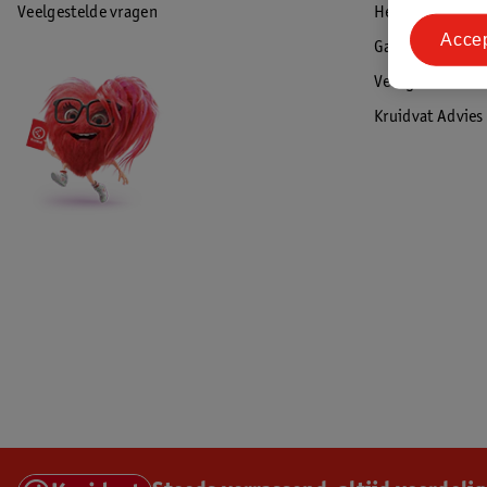
Veelgestelde vragen
Herroepen & re
Acce
Garantie
Veiligheidswaa
Kruidvat Advies