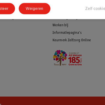
tourneren
Duurzaamheid
pteer
Weigeren
Zelf cooki
Social Media
rschuwingen
Kinderdagverblijfservice
Werken bij
Informatiepagina's
Keurmerk Zelfzorg Online