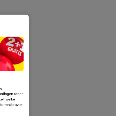
te
iedingen tonen
zelf welke
formatie over