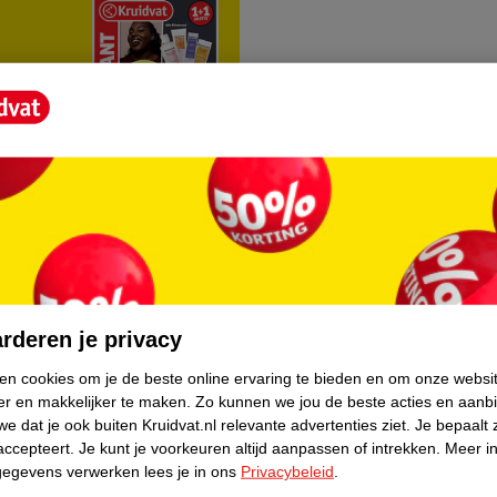
rvice
Over Kruidvat
agen
Over Kruidvat
rderen je privacy
Verkopen via Kruidvat
ken cookies om je de beste online ervaring te bieden en om onze websi
er en makkelijker te maken.
Zo kunnen we jou de beste acties en aanb
eren
Pers
e dat je ook buiten Kruidvat.nl relevante advertenties ziet.
Je bepaalt 
Winkelformule
accepteert.
Je kunt je voorkeuren altijd aanpassen of intrekken.
Meer in
gegevens verwerken lees je in ons
Privacybeleid
.
do
Bedrijfsgegevens