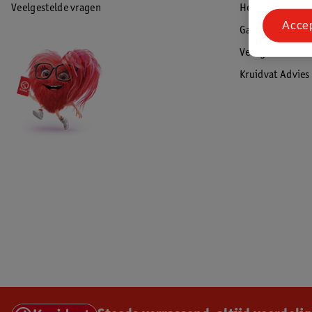
Veelgestelde vragen
Herroepen & re
Acce
Garantie
Veiligheidswaa
Kruidvat Advies