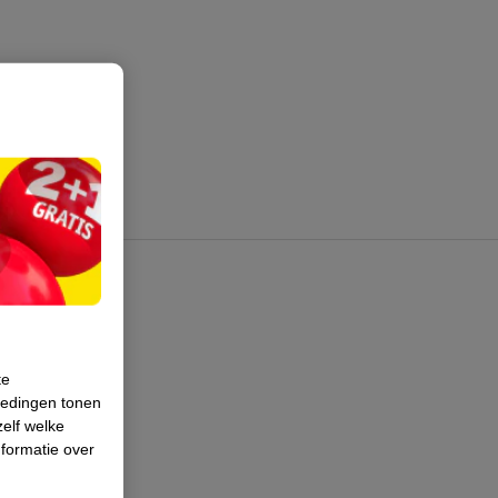
te
iedingen tonen
zelf welke
formatie over