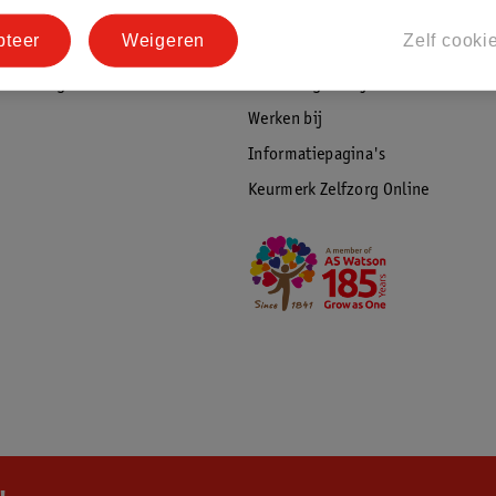
tourneren
Duurzaamheid
pteer
Weigeren
Zelf cooki
Social Media
rschuwingen
Kinderdagverblijfservice
Werken bij
Informatiepagina's
Keurmerk Zelfzorg Online