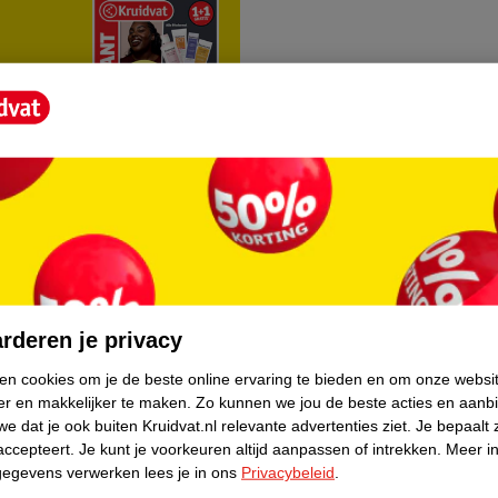
rvice
Over Kruidvat
agen
Over Kruidvat
rderen je privacy
Verkopen via Kruidvat
ken cookies om je de beste online ervaring te bieden en om onze websi
er en makkelijker te maken.
Zo kunnen we jou de beste acties en aanb
eren
Pers
e dat je ook buiten Kruidvat.nl relevante advertenties ziet.
Je bepaalt 
Winkelformule
accepteert.
Je kunt je voorkeuren altijd aanpassen of intrekken.
Meer in
gegevens verwerken lees je in ons
Privacybeleid
.
do
Bedrijfsgegevens