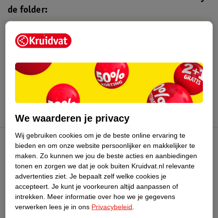
de folder:
Kruidvat folder
Geldig van maandag 3 t/m zondag 16
augustus 2026.
Bekijk folder
We waarderen je privacy
Wij gebruiken cookies om je de beste online ervaring te
bieden en om onze website persoonlijker en makkelijker te
Kruidvat Club
maken.
Zo kunnen we jou de beste acties en aanbiedingen
tonen en zorgen we dat je ook buiten Kruidvat.nl relevante
advertenties ziet.
Je bepaalt zelf welke cookies je
Klantenservice
accepteert.
Je kunt je voorkeuren altijd aanpassen of
intrekken.
Meer informatie over hoe we je gegevens
Over Kruidvat
verwerken lees je in ons
Privacybeleid
.