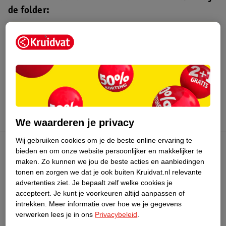
de folder:
Kruidvat folder
Geldig van maandag 3 t/m zondag 16
augustus 2026.
Bekijk folder
We waarderen je privacy
Wij gebruiken cookies om je de beste online ervaring te
bieden en om onze website persoonlijker en makkelijker te
Kruidvat Club
maken.
Zo kunnen we jou de beste acties en aanbiedingen
tonen en zorgen we dat je ook buiten Kruidvat.nl relevante
advertenties ziet.
Je bepaalt zelf welke cookies je
Klantenservice
accepteert.
Je kunt je voorkeuren altijd aanpassen of
intrekken.
Meer informatie over hoe we je gegevens
Over Kruidvat
verwerken lees je in ons
Privacybeleid
.