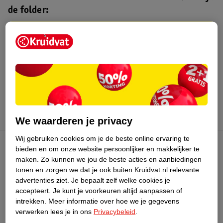
de folder:
Kruidvat folder
Geldig van maandag 3 t/m zondag 16
augustus 2026.
Bekijk folder
We waarderen je privacy
Wij gebruiken cookies om je de beste online ervaring te
bieden en om onze website persoonlijker en makkelijker te
Kruidvat Club
maken.
Zo kunnen we jou de beste acties en aanbiedingen
tonen en zorgen we dat je ook buiten Kruidvat.nl relevante
advertenties ziet.
Je bepaalt zelf welke cookies je
Klantenservice
accepteert.
Je kunt je voorkeuren altijd aanpassen of
intrekken.
Meer informatie over hoe we je gegevens
Over Kruidvat
verwerken lees je in ons
Privacybeleid
.