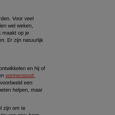
rden. Voor veel
ien wel weken,
k maakt op je
. Er zijn natuurlijk
ntwikkelen en hij of
een
vormenstoof
,
jvoorbeeld een
moeten helpen, maar
l zijn om te