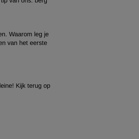
tip van ons: berg
den. Waarom leg je
en van het eerste
eine! Kijk terug op