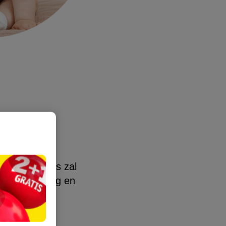
 haar eerste
nt, je dreumes zal
 gezond gedrag en