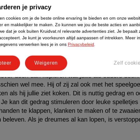
stig en moeilijk zijn om nee te zeggen tegen je ba
rderen je privacy
koppelen het nog niet aan de consequentie van ‘het
ken cookies om je de beste online ervaring te bieden en om onze websi
oor met de kat aan zijn staart te trekken of de aa
er en makkelijker te maken.
Zo kunnen we jou de beste acties en aanb
e dat je ook buiten Kruidvat.nl relevante advertenties ziet.
Je bepaalt 
an ons: haal je kleintje weg uit de situatie en leid 
accepteert.
Je kunt je voorkeuren altijd aanpassen of intrekken.
Meer in
 je baby wat ouder is, zal hij of zij je ‘nee’ vanzelf
gegevens verwerken lees je in ons
Privacybeleid
.
pteer
Weigeren
Zelf cooki
 liever doen dan kopiëren wat jullie als ouders doen.
misschien wel mee. Hij of zij zal ook met het speelg
oken als hij jullie ziet koken. Dit is nuttig gedrag en
. Je kan dit gedrag stimuleren door leuke spelletje
 handen te klappen, klanken te maken of te zwaaien. 
n beleven. Als je dreumes al kan lopen, is verstopp