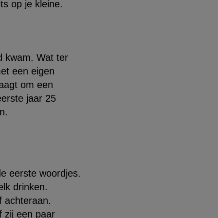
s op je kleine.
eld kwam. Wat ter
et een eigen
vraagt om een
eerste jaar 25
n.
de eerste woordjes.
elk drinken.
of achteraan.
f zij een paar