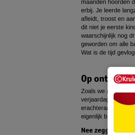
maanden hoorden d
erbij. Je leerde lan
afleidt, troost en a
dit niet je eerste kin
waarschijnlijk nog d
geworden om alle ba
Wat is de tijd gevlo
Op ontdekki
Zoals we al noemden 
verjaardag. Het maak
erachteraan willen e
eigenlijk best leuk o
Nee zeggen tegen