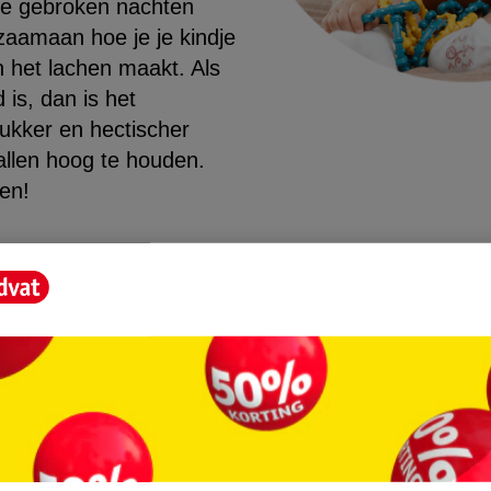
e gebroken nachten
gzaamaan hoe je je kindje
an het lachen maakt. Als
d is, dan is het
rukker en hectischer
llen hoog te houden.
gen!
ng!
zal je kleine volop op ontdekking zijn rond zijn of
t niet uit wat het is, een kat, een boek of een pla
n het aanraken, optillen of weggooien. Dit is heel
m te zien, als het binnen de perken blijft.
 je kindje