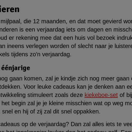
ieren
n mijlpaal, die 12 maanden, en dat moet gevierd wo
nderen is een verjaardag iets om dagen en missch
oud er rekening mee dat een huis vol bezoek indru
an ineens verlegen worden of slecht naar je luisteren
kels tijdens zo’n verjaardag.
 éénjarige
og gaan komen, zal je kindje zich nog meer gaan o
n ontdekken. Voor leuke cadeaus kan je denken aan 
twikkeling stimuleert zoals deze
kiekeboe-set
of bi
In het begin zal je je kleine misschien wat op weg 
snel en hij of zij zal dit snel oppakken.
l cadeaus op de verjaardag? Dan zal alles iets te vee