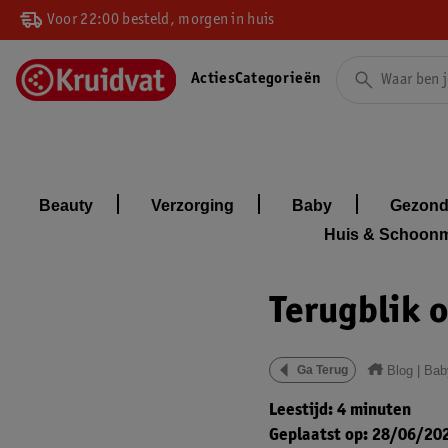
Voor 22:00 besteld, morgen in huis
Acties
Categorieën
Beauty
Verzorging
Baby
Gezond
Huis & Schoon
Terugblik o
Blog
|
Bab
Ga Terug
Leestijd: 4 minuten
Geplaatst op: 28/06/20