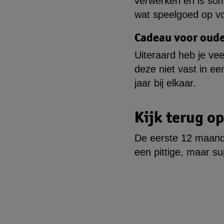
verwerken en is som
wat speelgoed op vo
Cadeau voor oude
Uiteraard heb je ve
deze niet vast in e
jaar bij elkaar.
Kijk terug op
De eerste 12 maanden
een pittige, maar sup