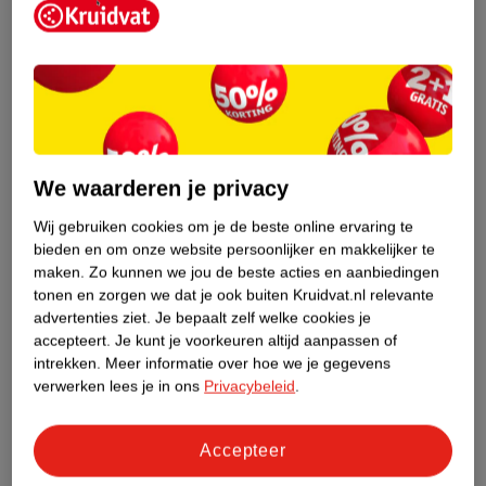
Het merk zet zich ook in voor inclusiviteit. Of je nu
vrouw, man of iets daartussenin bent, NYX
Professional Makeup is voor iedereen! Bovendien
staat het merk volledig achter de traditioneel onder-
gerepresenteerde minderheden in de wereld van
beauty, zoals mensen met een getinte of donkere
huidskleur, de moslimgemeenschap, de Latin-
We waarderen je privacy
community en de lgbtqia+ gemeenschap.
Wij gebruiken cookies om je de beste online ervaring te
bieden en om onze website persoonlijker en makkelijker te
maken.
Zo kunnen we jou de beste acties en aanbiedingen
Shop NYX Professional Makeup bij Kruidvat
tonen en zorgen we dat je ook buiten Kruidvat.nl relevante
Het wachten is voorbij, NYX Professional Makeup is
advertenties ziet.
Je bepaalt zelf welke cookies je
nu verkrijgbaar in
onze webshop
en in de winkels!
accepteert.
Je kunt je voorkeuren altijd aanpassen of
intrekken.
Meer informatie over hoe we je gegevens
Naast deze viral producten vind je nog veel meer in
verwerken lees je in ons
Privacybeleid
.
dit kleurrijke assortiment: van mascara’s en
oogpotloden tot foundations, concealers en meer.
Accepteer
Shop snel en maak je nieuwste look met NYX