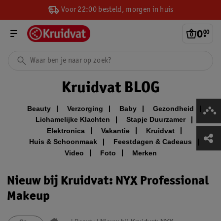
Voor 22:00 besteld, morgen in huis
0
.
00
Kruidvat BLOG
Beauty
Verzorging
Baby
Gezondheid
Lichamelijke Klachten
Stapje Duurzamer
Elektronica
Vakantie
Kruidvat
Huis & Schoonmaak
Feestdagen & Cadeaus
Video
Foto
Merken
Nieuw bij Kruidvat: NYX Professional
Makeup