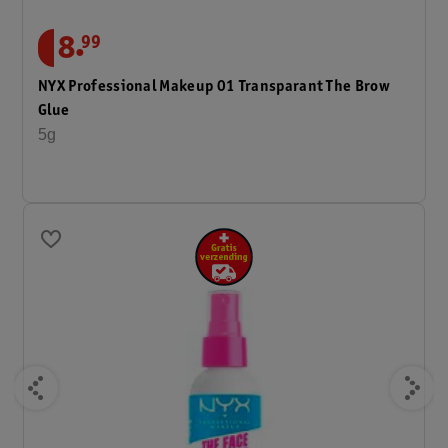
.
8
99
NYX Professional Makeup 01 Transparant The Brow
Glue
5g