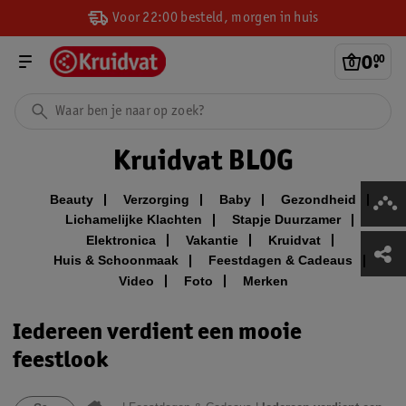
Voor 22:00 besteld, morgen in huis
0
.
00
Kruidvat BLOG
Beauty
Verzorging
Baby
Gezondheid
Lichamelijke Klachten
Stapje Duurzamer
Elektronica
Vakantie
Kruidvat
Huis & Schoonmaak
Feestdagen & Cadeaus
Video
Foto
Merken
Iedereen verdient een mooie
feestlook