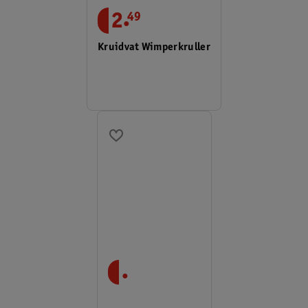
.
2
49
Kruidvat Wimperkruller
.