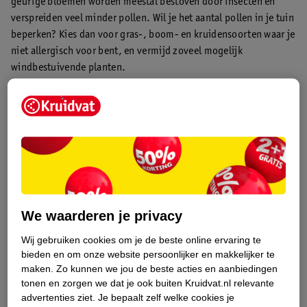
geurige bloemen worden meestal bestoven door insecten en
verspreiden veel minder pollen. Wil je het aantal pollen in je tuin
beperken? Kies dan voor gras-, boom- en kruidensoorten waar je
niet allergisch voor bent, en vermijd zoveel mogelijk
windbestuivende planten.
We waarderen je privacy
Wij gebruiken cookies om je de beste online ervaring te
Allergie voor bepaalde planten
bieden en om onze website persoonlijker en makkelijker te
maken.
Zo kunnen we jou de beste acties en aanbiedingen
Sommige planten kunnen allergische reacties veroorzaken.
tonen en zorgen we dat je ook buiten Kruidvat.nl relevante
Contact met een plant waar je allergisch voor bent, kan zorgen
advertenties ziet.
Je bepaalt zelf welke cookies je
voor vervelende huidirritatie.