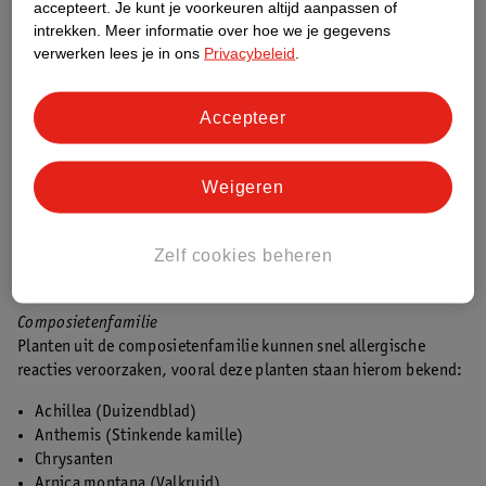
accepteert.
Je kunt je voorkeuren altijd aanpassen of
intrekken.
Meer informatie over hoe we je gegevens
Weet je voor welke planten je allergisch bent? Zorg er dan voor
verwerken lees je in ons
Privacybeleid
.
dat deze niet in je tuin voorkomen. Heb je toch een allergische
reactie? Dan is het verstandig om contact op te nemen met je
huisarts. Houd de geïrriteerde huid uit het zonlicht: dit kan in
Accepteer
sommige gevallen (vooral na aanraking met de
reuzenberenklauw) de reactie erger maken en flinke blaren
veroorzaken.
Weigeren
Sommige plantensoorten bevatten veel allergenen, en als je
vaak met deze planten werkt, kan je allergisch voor ze worden.
Zelf cookies beheren
Hier zijn een paar plantenfamilies die hier meer kans op geven:
Composietenfamilie
Planten uit de composietenfamilie kunnen snel allergische
reacties veroorzaken, vooral deze planten staan hierom bekend:
Achillea (Duizendblad)
Anthemis (Stinkende kamille)
Chrysanten
Arnica montana (Valkruid)