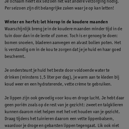
Je lichaam heeft elk seizoen net wat andere verzorging nodig.
Per seizoen zijn dit belangrijke zaken waar je op kan letten!
Winter en herfst: let hierop in de koudere maanden
Waarschijnlijk breng je in de koudere maanden minder tijd in de
tuin door dan in de lente of zomer. Toch is er genoeg te doen:
bomen snoeien, bladeren aanvegen en alvast bollen poten. Het
is verstandig om in de kou te zorgen dat je je huid en haar goed
beschermt.
Je ondersteunt je huid het beste door voldoende water te
drinken (minstens 1,5 liter per dag), je warm aan te kleden bij
koud weer en een hydraterende, vette crème te gebruiken.
Je lippen zijn ook gevoelig voor kou en droge lucht. Je hebt daar
geen poriën zoals op de rest van je gezicht: zweet en talgklieren
kunnen daarom niet helpen met het vet houden van je gezicht.
Draag tijdens het tuinieren daarom een vette lippenbalsem,
waardoor je droge en gebarsten lippen tegengaat. Lik ook niet