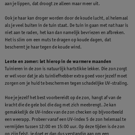
aan je lippen, dat droogt ze alleen maar meer uit.
Ook je haar kan droger worden door de koude lucht, al helemaal
als je veel buiten in de tuin staat. De tuin in gaan met nat haar is
niet aan te raden, het kan dan namelijk bevriezen en afbreken.
Het is slim om een muts te dragen op koude dagen, dat
beschermt je haar tegen de koude wind.
Lente en zomer: let hierop in de warmere maanden
Tuinieren in de zon is natuurlijk hartstikke lekker. Die zon zorgt
er wél voor dat je als tuinliefhebber extra goed voor jezelf moet
zorgen om je huid te beschermen tegen schadelijke UV-straling.
Hoe je jezelf het best voorbereidt op de zon, hangt af van de
kracht die de gele bol die dag met zich meebrengt. Je kan
gemakkelijk de UV-index van de zon checken op bijvoorbeeld
een weerapp. Probeer vanaf een UV-index 5 de zon helemaal te
vermijden tussen 12:00 en 15:00 uur. Op deze tijden is de zon
op zijn felst, je doet er dan dus verstandig aan om een