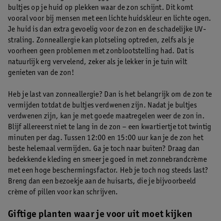
bultjes op je huid op plekken waar de zon schijnt. Dit komt
vooral voor bij mensen met een lichte huidskleur en lichte ogen.
Je huid is dan extra gevoelig voor de zon en de schadelijke UV-
straling. Zonneallergie kan plotseling optreden, zelfs als je
voorheen geen problemen met zonblootstelling had. Dat is
natuurlijk erg vervelend, zeker als je lekker in je tuin wilt
genieten van de zon!
Heb je last van zonneallergie? Dan is het belangrijk om de zon te
vermijden totdat de bultjes verdwenen zijn. Nadat je bultjes
verdwenen zijn, kan je met goede maatregelen weer de zon in.
Blijf allereerst niet te lang in de zon – een kwartiertje tot twintig
minuten per dag. Tussen 12:00 en 15:00 uur kan je de zon het
beste helemaal vermijden. Ga je toch naar buiten? Draag dan
bedekkende kleding en smeer je goed in met zonnebrandcrème
met een hoge beschermingsfactor. Heb je toch nog steeds last?
Breng dan een bezoekje aan de huisarts, die je bijvoorbeeld
crème of pillen voor kan schrijven.
Giftige planten waar je voor uit moet kijken