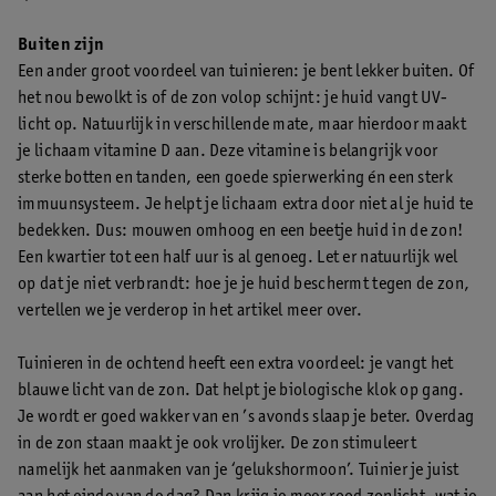
Buiten zijn
Een ander groot voordeel van tuinieren: je bent lekker buiten. Of
het nou bewolkt is of de zon volop schijnt: je huid vangt UV-
licht op. Natuurlijk in verschillende mate, maar hierdoor maakt
je lichaam vitamine D aan. Deze vitamine is belangrijk voor
sterke botten en tanden, een goede spierwerking én een sterk
immuunsysteem. Je helpt je lichaam extra door niet al je huid te
bedekken. Dus: mouwen omhoog en een beetje huid in de zon!
Een kwartier tot een half uur is al genoeg. Let er natuurlijk wel
op dat je niet verbrandt: hoe je je huid beschermt tegen de zon,
vertellen we je verderop in het artikel meer over.
Tuinieren in de ochtend heeft een extra voordeel: je vangt het
blauwe licht van de zon. Dat helpt je biologische klok op gang.
Je wordt er goed wakker van en ’s avonds slaap je beter. Overdag
in de zon staan maakt je ook vrolijker. De zon stimuleert
namelijk het aanmaken van je ‘gelukshormoon’. Tuinier je juist