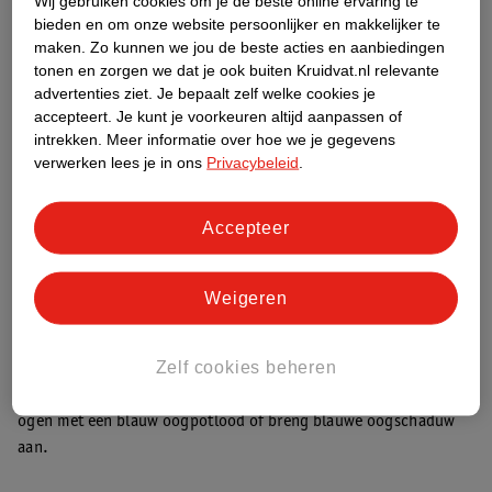
Wij gebruiken cookies om je de beste online ervaring te
bieden en om onze website persoonlijker en makkelijker te
maken.
Zo kunnen we jou de beste acties en aanbiedingen
tonen en zorgen we dat je ook buiten Kruidvat.nl relevante
advertenties ziet.
Je bepaalt zelf welke cookies je
Donkere lipliner
accepteert.
Je kunt je voorkeuren altijd aanpassen of
Draag je wel eens
lipliner
? Dan kies je er waarschijnlijk één die
intrekken.
Meer informatie over hoe we je gegevens
dezelfde kleur heeft als je lippenstift. Maar voor een 90’s look
verwerken lees je in ons
Privacybeleid
.
kies je een lipliner in een donkerdere kleur. Ga bijvoorbeeld voor
een bruine lipliner en teken je lippen in met een glanzende,
Accepteer
nude
lipgloss
.
Blauwe mascara
Weigeren
De blauwe mascara is echt dé trend uit de 90’s. Maar hij is terug
en wij zijn er blij mee! Het maakt je blik intenser en is net even
Zelf cookies beheren
anders dan de standaard zwarte of bruine mascara.
Ga je naar een feestje en wil je een dramatisch effect? Omlijn je
ogen met een blauw oogpotlood of breng blauwe oogschaduw
aan.