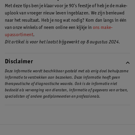
blauwe mascara en het dragen van donkere lipliner.
Ontdek hoe
Met deze tips ben je klaar voor je 90’s feestje of heb je de make-
je de jaren 90 looks zelf aanbrengt
.
uplook van vroeger nieuw leven ingeblazen. We zijn benieuwd
naar het resultaat. Heb je nog wat nodig? Kom dan langs in één
van onze winkels of neem online een kijkje in
ons make-
upassortiment
.
Dit artikel is voor het laatst bijgewerkt op 8 augustus 2024.
Disclaimer
Deze informatie wordt beschikbaar gesteld met als enig doel behulpzame
informatie te verstrekken aan bezoekers. Deze informatie heeft geen
therapeutische of diagnostische waarde. Ook is de informatie niet
bedoeld als vervanging van diensten, informatie of gegevens van artsen,
specialisten of andere gediplomeerden en professionals.