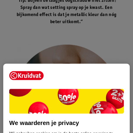
“Tip: Blijven de laagjes oogschaduw niet zitten?
Spray dan wat setting spray op je kwast. Een
bijkomend effect is dat je metallic kleur dan nóg
beter uitkomt.“
We waarderen je privacy