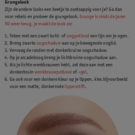
Grungelook
Zijn de andere looks een beetje te zoetsappig voor je? Ga dan
voor rebels en probeer de grungelook.
Grunge is sinds de jaren
90 weer terug, je maakt de look zo
:
Teken met een zwart kohl- of
oogpotlood
een lijn om je ogen.
Breng zwarte
oogschaduw
aan op je bewegende ooglid.
Vervaag de randen met donkerbruine oogschaduw.
Op je arcadeboog breng je lichtbruine oogschaduw aan.
Als je lichte wenkbrauwen hebt, zet deze aan met een
donkerbruin
wenkbrauwpotlood
of –
gel
.
Ga ook voor een donkere kleur op je lippen, kies bijvoorbeeld
voor een matte, donkerrode
lippenstift
.