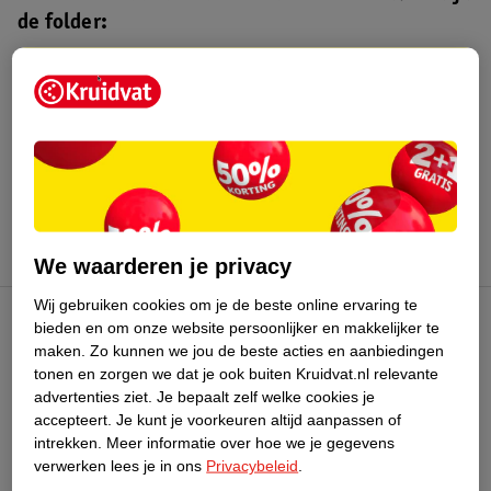
de folder:
Kruidvat folder
Geldig van maandag 3 t/m zondag 16
augustus 2026.
Bekijk folder
We waarderen je privacy
Wij gebruiken cookies om je de beste online ervaring te
bieden en om onze website persoonlijker en makkelijker te
Kruidvat Club
maken.
Zo kunnen we jou de beste acties en aanbiedingen
tonen en zorgen we dat je ook buiten Kruidvat.nl relevante
advertenties ziet.
Je bepaalt zelf welke cookies je
Klantenservice
accepteert.
Je kunt je voorkeuren altijd aanpassen of
intrekken.
Meer informatie over hoe we je gegevens
Over Kruidvat
verwerken lees je in ons
Privacybeleid
.