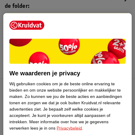
de folder:
Kruidvat folder
Geldig van maandag 3 t/m zondag 16
augustus 2026.
Bekijk folder
We waarderen je privacy
Wij gebruiken cookies om je de beste online ervaring te
bieden en om onze website persoonlijker en makkelijker te
Kruidvat Club
maken.
Zo kunnen we jou de beste acties en aanbiedingen
tonen en zorgen we dat je ook buiten Kruidvat.nl relevante
advertenties ziet.
Je bepaalt zelf welke cookies je
Klantenservice
accepteert.
Je kunt je voorkeuren altijd aanpassen of
intrekken.
Meer informatie over hoe we je gegevens
Over Kruidvat
verwerken lees je in ons
Privacybeleid
.