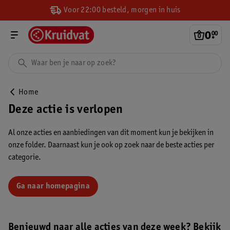
Voor 22:00 besteld, morgen in huis
0
.
00
Home
Deze actie is verlopen
Al onze acties en aanbiedingen van dit moment kun je bekijken in
onze folder. Daarnaast kun je ook op zoek naar de beste acties per
categorie.
Ga naar homepagina
Benieuwd naar alle acties van deze week? Bekijk