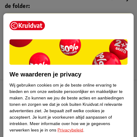
de folder:
Kruidvat folder
Geldig van maandag 3 t/m zondag 16
augustus 2026.
Bekijk folder
We waarderen je privacy
Wij gebruiken cookies om je de beste online ervaring te
bieden en om onze website persoonlijker en makkelijker te
Kruidvat Club
maken.
Zo kunnen we jou de beste acties en aanbiedingen
tonen en zorgen we dat je ook buiten Kruidvat.nl relevante
advertenties ziet.
Je bepaalt zelf welke cookies je
Klantenservice
accepteert.
Je kunt je voorkeuren altijd aanpassen of
intrekken.
Meer informatie over hoe we je gegevens
Over Kruidvat
verwerken lees je in ons
Privacybeleid
.