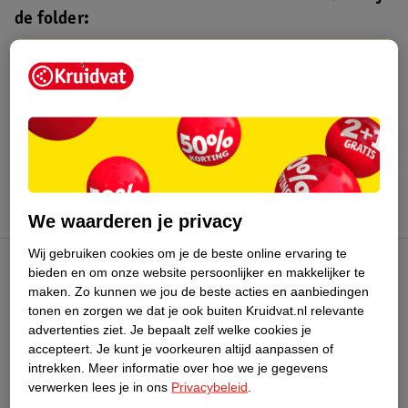
de folder:
Kruidvat folder
Geldig van maandag 3 t/m zondag 16
augustus 2026.
Bekijk folder
We waarderen je privacy
Wij gebruiken cookies om je de beste online ervaring te
bieden en om onze website persoonlijker en makkelijker te
Kruidvat Club
maken.
Zo kunnen we jou de beste acties en aanbiedingen
tonen en zorgen we dat je ook buiten Kruidvat.nl relevante
advertenties ziet.
Je bepaalt zelf welke cookies je
Klantenservice
accepteert.
Je kunt je voorkeuren altijd aanpassen of
intrekken.
Meer informatie over hoe we je gegevens
Over Kruidvat
verwerken lees je in ons
Privacybeleid
.