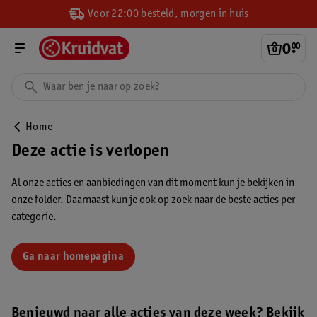
Voor 22:00 besteld, morgen in huis
0
.
00
Home
Deze actie is verlopen
Al onze acties en aanbiedingen van dit moment kun je bekijken in
onze folder. Daarnaast kun je ook op zoek naar de beste acties per
categorie.
Ga naar homepagina
Benieuwd naar alle acties van deze week? Bekijk