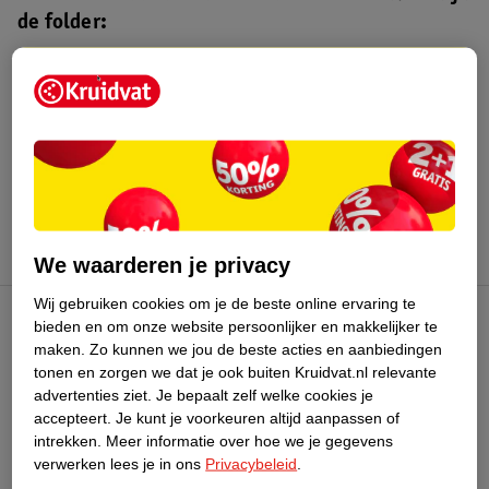
de folder:
Kruidvat folder
Geldig van maandag 3 t/m zondag 16
augustus 2026.
Bekijk folder
We waarderen je privacy
Wij gebruiken cookies om je de beste online ervaring te
bieden en om onze website persoonlijker en makkelijker te
Kruidvat Club
maken.
Zo kunnen we jou de beste acties en aanbiedingen
tonen en zorgen we dat je ook buiten Kruidvat.nl relevante
advertenties ziet.
Je bepaalt zelf welke cookies je
Klantenservice
accepteert.
Je kunt je voorkeuren altijd aanpassen of
intrekken.
Meer informatie over hoe we je gegevens
Over Kruidvat
verwerken lees je in ons
Privacybeleid
.