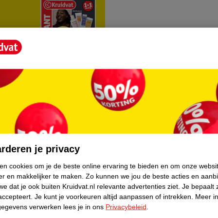
rvice
Over Kruidvat
agen
Over Kruidvat
rderen je privacy
Verkopen via Kruidvat
ken cookies om je de beste online ervaring te bieden en om onze websi
er en makkelijker te maken.
Zo kunnen we jou de beste acties en aanb
eren
Pers
e dat je ook buiten Kruidvat.nl relevante advertenties ziet.
Je bepaalt 
Winkelformule
accepteert.
Je kunt je voorkeuren altijd aanpassen of intrekken.
Meer in
gegevens verwerken lees je in ons
Privacybeleid
.
do
Bedrijfsgegevens