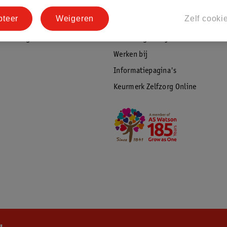
tourneren
Duurzaamheid
pteer
Weigeren
Zelf cooki
Social Media
rschuwingen
Kinderdagverblijfservice
Werken bij
Informatiepagina's
Keurmerk Zelfzorg Online