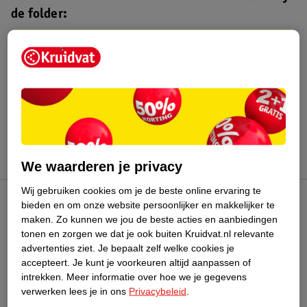
de folder:
Kruidvat folder
Geldig van maandag 3 t/m zondag 16
augustus 2026.
Bekijk folder
We waarderen je privacy
Wij gebruiken cookies om je de beste online ervaring te
bieden en om onze website persoonlijker en makkelijker te
Kruidvat Club
maken.
Zo kunnen we jou de beste acties en aanbiedingen
tonen en zorgen we dat je ook buiten Kruidvat.nl relevante
advertenties ziet.
Je bepaalt zelf welke cookies je
Klantenservice
accepteert.
Je kunt je voorkeuren altijd aanpassen of
intrekken.
Meer informatie over hoe we je gegevens
Over Kruidvat
verwerken lees je in ons
Privacybeleid
.