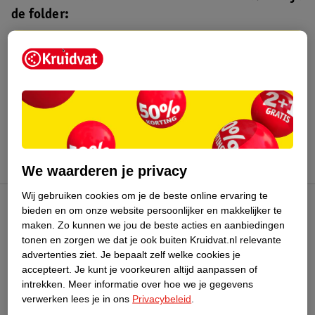
de folder:
Kruidvat folder
Geldig van maandag 3 t/m zondag 16
augustus 2026.
Bekijk folder
We waarderen je privacy
Wij gebruiken cookies om je de beste online ervaring te
bieden en om onze website persoonlijker en makkelijker te
Kruidvat Club
maken.
Zo kunnen we jou de beste acties en aanbiedingen
tonen en zorgen we dat je ook buiten Kruidvat.nl relevante
advertenties ziet.
Je bepaalt zelf welke cookies je
Klantenservice
accepteert.
Je kunt je voorkeuren altijd aanpassen of
intrekken.
Meer informatie over hoe we je gegevens
Over Kruidvat
verwerken lees je in ons
Privacybeleid
.