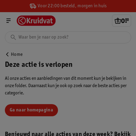
Voor 22:00 besteld, morgen in huis
0
.
00
Home
Deze actie is verlopen
Al onze acties en aanbiedingen van dit moment kun je bekijken in
onze folder. Daarnaast kun je ook op zoek naar de beste acties per
categorie.
Ga naar homepagina
Benieuwd naar alle acties van deze week? Bekijk