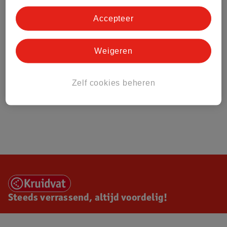
Accepteer
Weigeren
Zelf cookies beheren
Steeds verrassend, altijd voordelig!