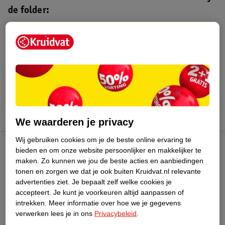
de folder:
Kruidvat folder
Geldig van maandag 3 t/m zondag 16
augustus 2026.
Bekijk folder
We waarderen je privacy
Wij gebruiken cookies om je de beste online ervaring te
bieden en om onze website persoonlijker en makkelijker te
Kruidvat Club
maken.
Zo kunnen we jou de beste acties en aanbiedingen
tonen en zorgen we dat je ook buiten Kruidvat.nl relevante
advertenties ziet.
Je bepaalt zelf welke cookies je
Klantenservice
accepteert.
Je kunt je voorkeuren altijd aanpassen of
intrekken.
Meer informatie over hoe we je gegevens
Over Kruidvat
verwerken lees je in ons
Privacybeleid
.