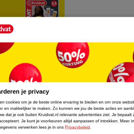
rvice
Over Kruidvat
agen
Over Kruidvat
rderen je privacy
Verkopen via Kruidvat
ken cookies om je de beste online ervaring te bieden en om onze websi
er en makkelijker te maken.
Zo kunnen we jou de beste acties en aanb
eren
Pers
e dat je ook buiten Kruidvat.nl relevante advertenties ziet.
Je bepaalt 
Winkelformule
accepteert.
Je kunt je voorkeuren altijd aanpassen of intrekken.
Meer in
gegevens verwerken lees je in ons
Privacybeleid
.
do
Bedrijfsgegevens