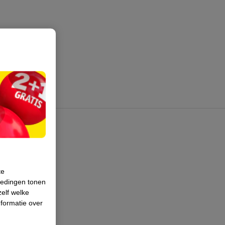
te
iedingen tonen
zelf welke
formatie over