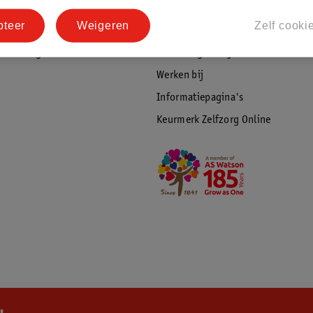
tourneren
Duurzaamheid
pteer
Weigeren
Zelf cooki
Social Media
rschuwingen
Kinderdagverblijfservice
Werken bij
Informatiepagina's
Keurmerk Zelfzorg Online