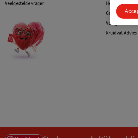
Veelgestelde vragen
Herroepen & re
Acce
Garantie
Veiligheidswaa
Kruidvat Advies