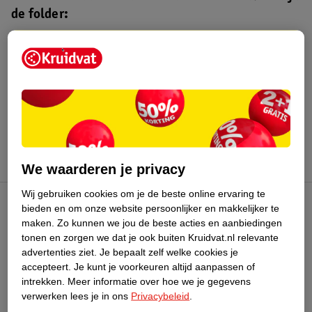
de folder:
Kruidvat folder
Geldig van maandag 3 t/m zondag 16
augustus 2026.
Bekijk folder
We waarderen je privacy
Wij gebruiken cookies om je de beste online ervaring te
bieden en om onze website persoonlijker en makkelijker te
Kruidvat Club
maken.
Zo kunnen we jou de beste acties en aanbiedingen
tonen en zorgen we dat je ook buiten Kruidvat.nl relevante
advertenties ziet.
Je bepaalt zelf welke cookies je
Klantenservice
accepteert.
Je kunt je voorkeuren altijd aanpassen of
intrekken.
Meer informatie over hoe we je gegevens
Over Kruidvat
verwerken lees je in ons
Privacybeleid
.