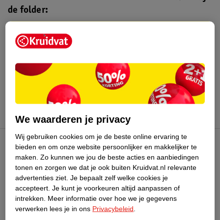
de folder:
Kruidvat folder
Geldig van maandag 3 t/m zondag 16
augustus 2026.
Bekijk folder
We waarderen je privacy
Wij gebruiken cookies om je de beste online ervaring te
bieden en om onze website persoonlijker en makkelijker te
Kruidvat Club
maken.
Zo kunnen we jou de beste acties en aanbiedingen
tonen en zorgen we dat je ook buiten Kruidvat.nl relevante
advertenties ziet.
Je bepaalt zelf welke cookies je
Klantenservice
accepteert.
Je kunt je voorkeuren altijd aanpassen of
intrekken.
Meer informatie over hoe we je gegevens
Over Kruidvat
verwerken lees je in ons
Privacybeleid
.