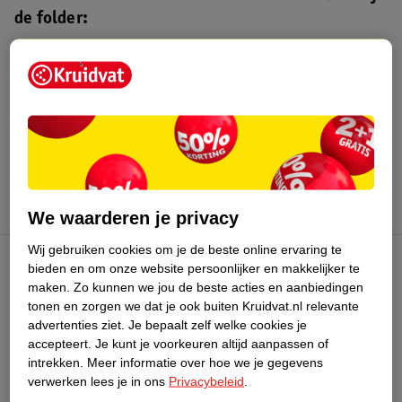
de folder:
Kruidvat folder
Geldig van maandag 3 t/m zondag 16
augustus 2026.
Bekijk folder
We waarderen je privacy
Wij gebruiken cookies om je de beste online ervaring te
bieden en om onze website persoonlijker en makkelijker te
Kruidvat Club
maken.
Zo kunnen we jou de beste acties en aanbiedingen
tonen en zorgen we dat je ook buiten Kruidvat.nl relevante
advertenties ziet.
Je bepaalt zelf welke cookies je
Klantenservice
accepteert.
Je kunt je voorkeuren altijd aanpassen of
intrekken.
Meer informatie over hoe we je gegevens
Over Kruidvat
verwerken lees je in ons
Privacybeleid
.