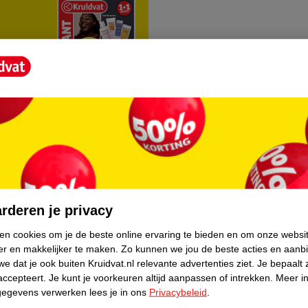
rvice
Over Kruidvat
agen
Over Kruidvat
rderen je privacy
Verkopen via Kruidvat
ken cookies om je de beste online ervaring te bieden en om onze websi
er en makkelijker te maken.
Zo kunnen we jou de beste acties en aanb
eren
Pers
e dat je ook buiten Kruidvat.nl relevante advertenties ziet.
Je bepaalt 
Winkelformule
accepteert.
Je kunt je voorkeuren altijd aanpassen of intrekken.
Meer in
gegevens verwerken lees je in ons
Privacybeleid
.
do
Bedrijfsgegevens