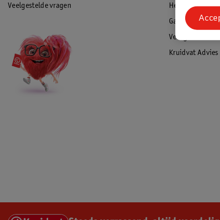
Veelgestelde vragen
Herroepen & re
Acce
Garantie
Veiligheidswaa
Kruidvat Advies