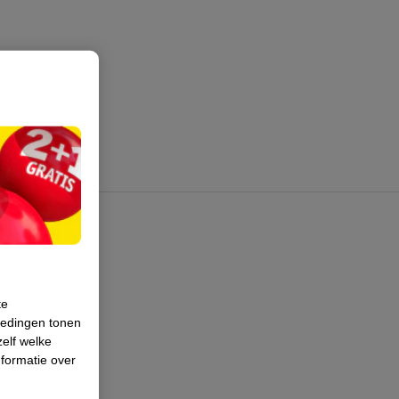
te
iedingen tonen
zelf welke
formatie over