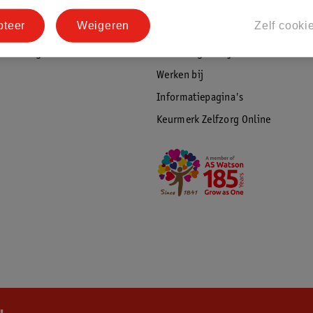
tourneren
Duurzaamheid
pteer
Weigeren
Zelf cooki
Social Media
rschuwingen
Kinderdagverblijfservice
Werken bij
Informatiepagina's
Keurmerk Zelfzorg Online