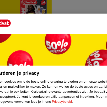
rvice
Over Kruidvat
agen
Over Kruidvat
rderen je privacy
Verkopen via Kruidvat
ken cookies om je de beste online ervaring te bieden en om onze websi
er en makkelijker te maken.
Zo kunnen we jou de beste acties en aanb
eren
Pers
e dat je ook buiten Kruidvat.nl relevante advertenties ziet.
Je bepaalt 
Winkelformule
accepteert.
Je kunt je voorkeuren altijd aanpassen of intrekken.
Meer in
gegevens verwerken lees je in ons
Privacybeleid
.
do
Bedrijfsgegevens