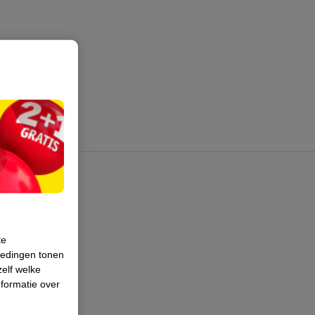
te
iedingen tonen
zelf welke
formatie over