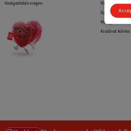
Veelgestelde vragen
Herroepen & re
Acce
Garantie
Veiligheidswaa
Kruidvat Advies