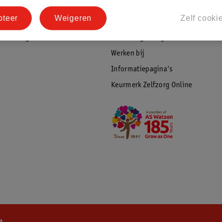
tourneren
Duurzaamheid
pteer
Weigeren
Zelf cooki
Social Media
rschuwingen
Kinderdagverblijfservice
Werken bij
Informatiepagina's
Keurmerk Zelfzorg Online