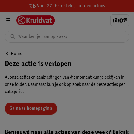
Voor 22:00 besteld, morgen in huis
0
.
00
Home
Deze actie is verlopen
Al onze acties en aanbiedingen van dit moment kun je bekijken in
onze folder. Daarnaast kun je ook op zoek naar de beste acties per
categorie.
Ga naar homepagina
Benieuwd naar alle acties van deze week? Bekijk