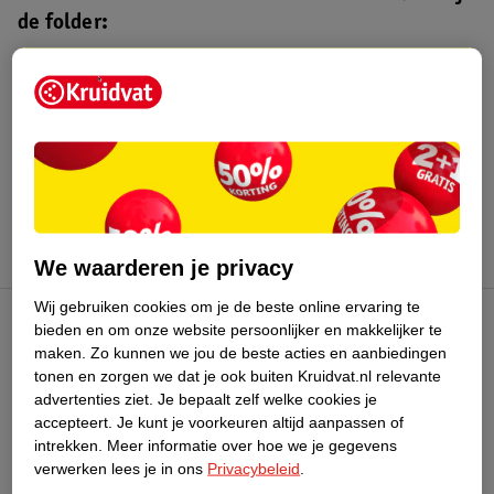
de folder:
Kruidvat folder
Geldig van maandag 3 t/m zondag 16
augustus 2026.
Bekijk folder
We waarderen je privacy
Wij gebruiken cookies om je de beste online ervaring te
bieden en om onze website persoonlijker en makkelijker te
Kruidvat Club
maken.
Zo kunnen we jou de beste acties en aanbiedingen
tonen en zorgen we dat je ook buiten Kruidvat.nl relevante
advertenties ziet.
Je bepaalt zelf welke cookies je
Klantenservice
accepteert.
Je kunt je voorkeuren altijd aanpassen of
intrekken.
Meer informatie over hoe we je gegevens
Over Kruidvat
verwerken lees je in ons
Privacybeleid
.