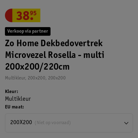
38
.
95
Verkoop via partner
Zo Home Dekbedovertrek
Microvezel Rosella - multi
200x200/220cm
Multikleur, 200x200, 200x200
Kleur
Multikleur
EU maat
200X200
(Niet op voorraad)