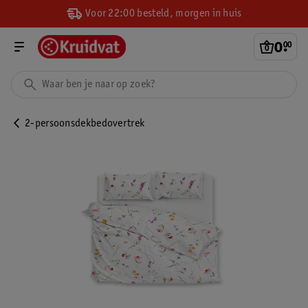
Voor 22:00 besteld, morgen in huis
0
.
00
2-persoonsdekbedovertrek