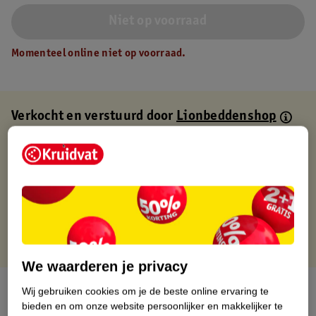
Niet op voorraad
Momenteel online niet op voorraad.
Verkocht en verstuurd door
Lionbeddenshop
Binnen 1 werkdag verstuurd
Gratis thuisbezorgd
Gratis retourneren via verkooppartner.
Gratis punten met je Kruidvat kaart
We waarderen je privacy
Over dit product
Wij gebruiken cookies om je de beste online ervaring te
bieden en om onze website persoonlijker en makkelijker te