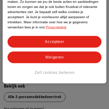
Productinformatie
maken.
Zo kunnen we jou de beste acties en aanbiedingen
tonen en zorgen we dat je ook buiten Kruidvat.nl relevante
advertenties ziet.
Je bepaalt zelf welke cookies je
Etiketinformatie
accepteert.
Je kunt je voorkeuren altijd aanpassen of
intrekken.
Meer informatie over hoe we je gegevens
verwerken lees je in ons
Privacybeleid
.
Nature Impact Score
Dit product heeft (nog) geen Nature
Accepteer
Impact Score.
Meer informatie
Weigeren
Bestel & Bezorginformatie
Zelf cookies beheren
Bekijk ook
Alle 2-persoonsdekbedovertrek