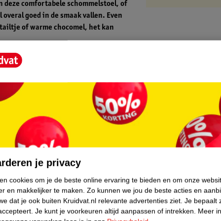
 in deze comfortabele schommelstoel, of
l overal goed in de smaak vallen. Even
tailtje of warme chocomel, het kan
jl zorgt ervoor dat hij niet alleen bij u, maar
evig en zeer stabiel door zijn stalen ronden
zitgemak. En door de handvaten aan de
eld valt deze stoel ook goed in de smaak bij
core.
rderen je privacy
ken cookies om je de beste online ervaring te bieden en om onze websi
er en makkelijker te maken.
Zo kunnen we jou de beste acties en aanb
e dat je ook buiten Kruidvat.nl relevante advertenties ziet.
Je bepaalt 
accepteert.
Je kunt je voorkeuren altijd aanpassen of intrekken.
Meer in