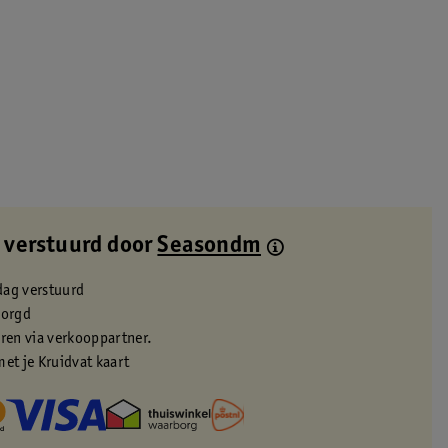
 verstuurd door
Seasondm
dag verstuurd
zorgd
eren via verkooppartner.
met je Kruidvat kaart