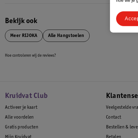
hoe we je 
12 maanden garantie.
EAN code:8720297571039
Acce
Bekijk ook
Meer
RIJOKA
Alle Hangstoelen
Hoe controleren wij de reviews?
Kruidvat Club
Klantense
Activeer je kaart
Veelgestelde vr
Alle voordelen
Contact
Gratis producten
Bestellen & lev
Mijn Kruidvat
Betalen