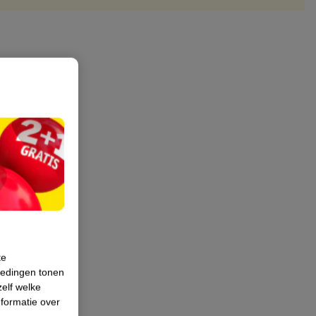
te
iedingen tonen
zelf welke
formatie over