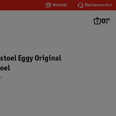
Winkels
Klantenservice
0
.
00
stoel Eggy Original
oel
cm