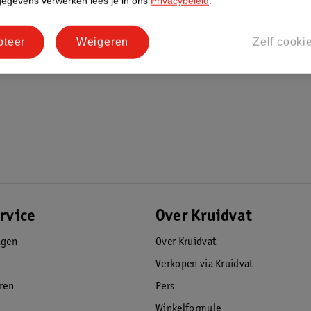
gegevens verwerken lees je in ons
Privacybeleid
.
pteer
Weigeren
Zelf cooki
rvice
Over Kruidvat
agen
Over Kruidvat
Verkopen via Kruidvat
eren
Pers
Winkelformule